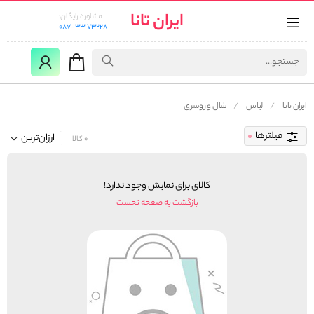
ایران تانا
مشاوره رایگان:
087-33173228
ایران تانا
لباس
شال و روسری
فیلترها
ارزان‌ترین
0 کالا
کالای برای نمایش وجود ندارد!
بازگشت به صفحه نخست