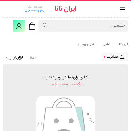
ایران تانا
مشاوره رایگان:
087-33173228
ایران تانا
لباس
شال و روسری
فیلترها
ارزان‌ترین
0 کالا
کالای برای نمایش وجود ندارد!
بازگشت به صفحه نخست