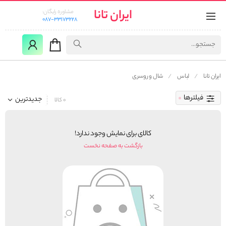
ایران تانا
مشاوره رایگان:
087-33173228
ایران تانا
لباس
شال و روسری
فیلترها
جدیدترین
0 کالا
کالای برای نمایش وجود ندارد!
بازگشت به صفحه نخست