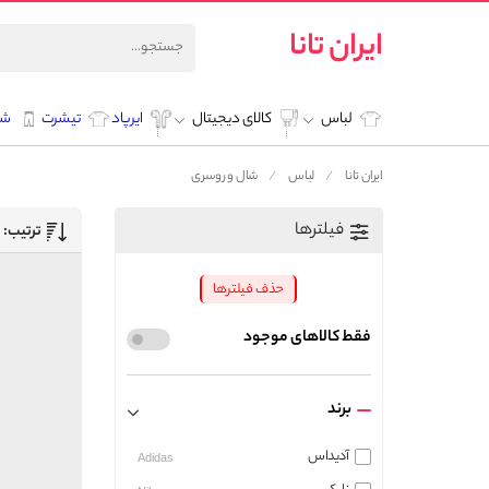
ایران تانا
لباس
کالای دیجیتال
ایرپاد
تیشرت
شل
ایران تانا
لباس
شال و روسری
فیلترها
ترتیب:
حذف فیلترها
فقط کالاهای موجود
برند
آدیداس
Adidas