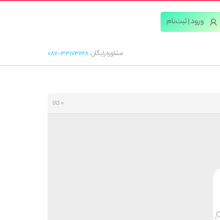
ورود | ثبت‌‌نام
مشاوره رایگان:
087-33173228
0 کالا