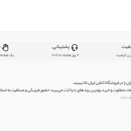
فیت
پشتیبانی
ض
ین کیفیت
7 روز هفته، 10 تا 20
یک هفته ب
ن را در فروشگاه آنلاین ایران تانا ببینید.
مات متفاوت و خرید بهترین برندهای دنیا لذت می‌برید، حضور فیزیکی و مسافرت به استان ها
 هستند.
رای اصلی و با کیفیت اما با قیمت عالی و مقرون به صرفه روبرو هستید! فروشگاه ما مجموعه‌ا
 فوق العاده و با قیمت عالی داشت. ماموریت ما این است که بهترین اجناس تاناکورای ایران