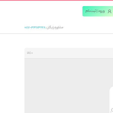
ورود | ثبت‌‌نام
مشاوره رایگان:
087-33173228
0 کالا