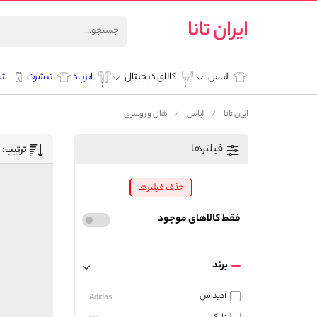
ایران تانا
لباس
کالای دیجیتال
ایرپاد
تیشرت
شل
ایران تانا
لباس
شال و روسری
فیلترها
ترتیب:
حذف فیلترها
فقط کالاهای موجود
برند
آدیداس
Adidas