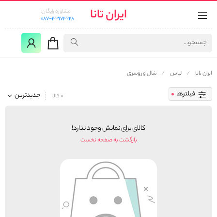
ایران تانا
مشاوره رایگان:
087-33173228
ایران تانا
لباس
شال و روسری
فیلترها
جدیدترین
0 کالا
کالای برای نمایش وجود ندارد!
بازگشت به صفحه نخست