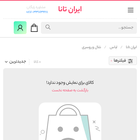
ایران تانا
مشاوره رایگان:
087-33173228
ایران تانا
لباس
شال و روسری
فیلترها
جدیدترین
0 کالا
کالای برای نمایش وجود ندارد!
بازگشت به صفحه نخست