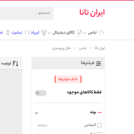
ایران تانا
لباس
کالای دیجیتال
ایرپاد
تیشرت
شل
ایران تانا
لباس
شال و روسری
فیلترها
ترتیب:
حذف فیلترها
فقط کالاهای موجود
برند
آدیداس
Adidas