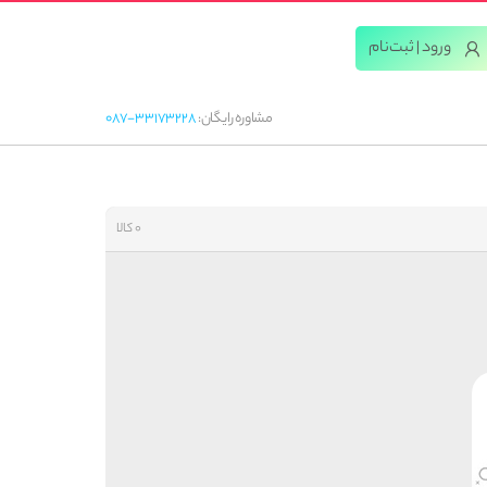
ورود | ثبت‌‌نام
مشاوره رایگان:
087-33173228
0 کالا