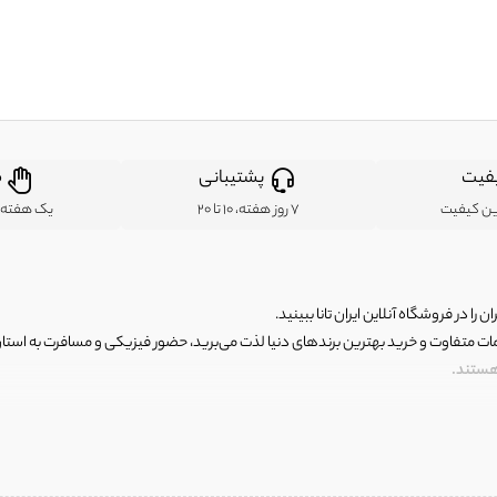
فیت
پشتیبانی
ض
ین کیفیت
7 روز هفته، 10 تا 20
یک هفته ب
ن را در فروشگاه آنلاین ایران تانا ببینید.
مات متفاوت و خرید بهترین برندهای دنیا لذت می‌برید، حضور فیزیکی و مسافرت به استان ها
 هستند.
رای اصلی و با کیفیت اما با قیمت عالی و مقرون به صرفه روبرو هستید! فروشگاه ما مجموعه‌ا
 فوق العاده و با قیمت عالی داشت. ماموریت ما این است که بهترین اجناس تاناکورای ایران