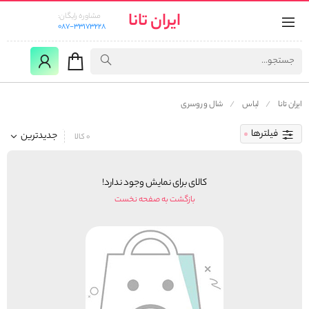
ایران تانا
مشاوره رایگان:
087-33173228
ایران تانا
لباس
شال و روسری
فیلترها
جدیدترین
0 کالا
کالای برای نمایش وجود ندارد!
بازگشت به صفحه نخست