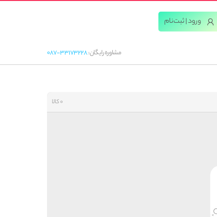
ورود | ثبت‌‌نام
مشاوره رایگان:
087-33173228
0 کالا