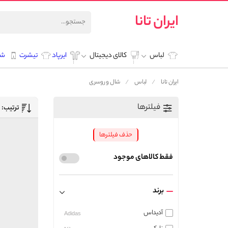
ایران تانا
لباس
کالای دیجیتال
ایرپاد
تیشرت
شل
ایران تانا
لباس
شال و روسری
فیلترها
ترتیب:
حذف فیلترها
فقط کالاهای موجود
برند
آدیداس
Adidas