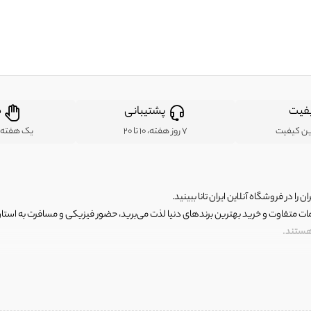
فیت
پشتیبانی
ض
ین کیفیت
7 روز هفته، 10 تا 20
یک هفته ب
ن را در فروشگاه آنلاین ایران تانا ببینید.
مات متفاوت و خرید بهترین برندهای دنیا لذت می‌برید، حضور فیزیکی و مسافرت به استان ها
 هستند.
رای اصلی و با کیفیت اما با قیمت عالی و مقرون به صرفه روبرو هستید! فروشگاه ما مجموعه‌ا
 فوق العاده و با قیمت عالی داشت. ماموریت ما این است که بهترین اجناس تاناکورای ایران