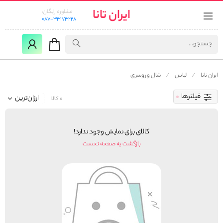
ایران تانا
مشاوره رایگان:
087-33173228
ایران تانا
لباس
شال و روسری
فیلترها
ارزان‌ترین
0 کالا
کالای برای نمایش وجود ندارد!
بازگشت به صفحه نخست