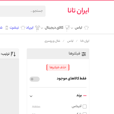
ایران تانا
لباس
کالای دیجیتال
ایرپاد
تیشرت
شل
ایران تانا
لباس
شال و روسری
فیلترها
ترتیب:
حذف فیلترها
فقط کالاهای موجود
برند
آدیداس
Adidas