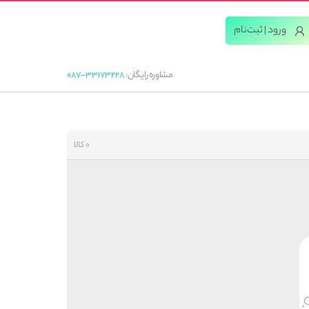
ورود | ثبت‌‌نام
مشاوره رایگان:
087-33173228
0 کالا