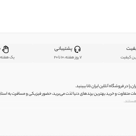
فیت
پشتیبانی
ض
ین کیفیت
7 روز هفته، 10 تا 20
یک هفته ب
ن را در فروشگاه آنلاین ایران تانا ببینید.
مات متفاوت و خرید بهترین برندهای دنیا لذت می‌برید، حضور فیزیکی و مسافرت به استان ها
 هستند.
رای اصلی و با کیفیت اما با قیمت عالی و مقرون به صرفه روبرو هستید! فروشگاه ما مجموعه‌ا
 فوق العاده و با قیمت عالی داشت. ماموریت ما این است که بهترین اجناس تاناکورای ایران