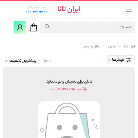
ایران تانا
مشاوره رایگان:
087-33173228
ایران تانا
لباس
شال و روسری
فیلترها
بیشترین تخفیف
0 کالا
کالای برای نمایش وجود ندارد!
بازگشت به صفحه نخست