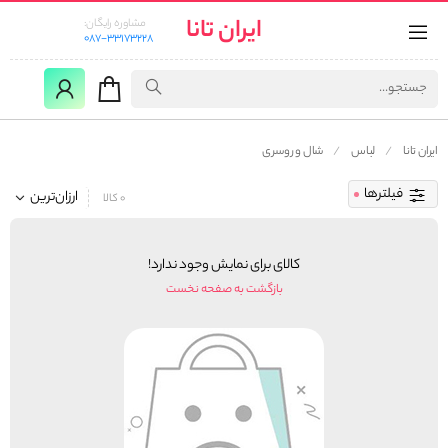
ایران تانا
مشاوره رایگان:
087-33173228
ایران تانا
لباس
شال و روسری
فیلترها
ارزان‌ترین
0 کالا
کالای برای نمایش وجود ندارد!
بازگشت به صفحه نخست