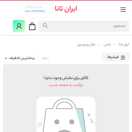
ایران تانا
مشاوره رایگان:
087-33173228
ایران تانا
لباس
شال و روسری
فیلترها
بیشترین تخفیف
0 کالا
کالای برای نمایش وجود ندارد!
بازگشت به صفحه نخست