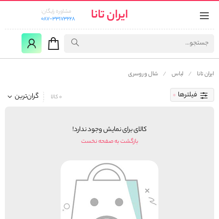
ایران تانا
مشاوره رایگان:
087-33173228
ایران تانا
لباس
شال و روسری
فیلترها
گران‌ترین
0 کالا
کالای برای نمایش وجود ندارد!
بازگشت به صفحه نخست