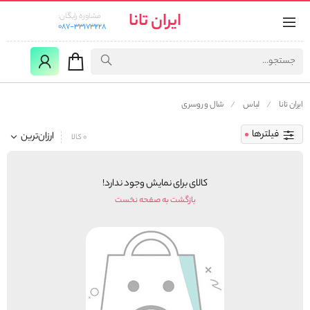
ایران تانا
مشاوره رایگان:
087-33173228
ایران تانا
لباس
شال و روسری
فیلترها
ارزان‌ترین
0 کالا
کالای برای نمایش وجود ندارد!
بازگشت به صفحه نخست