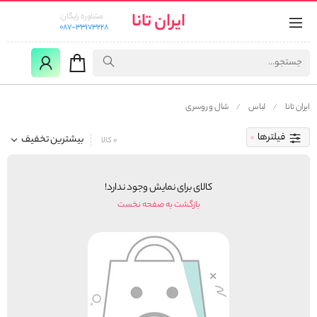
ایران تانا
مشاوره رایگان:
087-33173228
ایران تانا
لباس
شال و روسری
فیلترها
بیشترین تخفیف
0 کالا
کالای برای نمایش وجود ندارد!
بازگشت به صفحه نخست