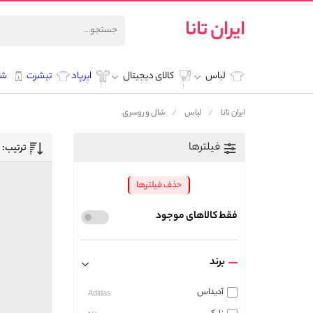
ایران تانا
لباس
کالای دیجیتال
ایرپاد
تیشرت
شل
ایران تانا
لباس
شال و روسری
فیلترها
ترتیب:
حذف فیلترها
فقط کالاهای موجود
برند
آدیداس
Adidas