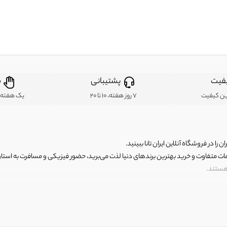
فیت
پشتیبانی
ض
ین کیفیت
7 روز هفته، 10 تا 20
یک هفته ب
ن را در فروشگاه آنلاین ایران تانا ببینید.
مات متفاوت و خرید بهترین برندهای دنیا لذت می‌برید، حضور فیزیکی و مسافرت به استان ها
 هستند.
رای اصلی و با کیفیت اما با قیمت عالی و مقرون به صرفه روبرو هستید! فروشگاه ما مجموعه‌ا
 فوق العاده و با قیمت عالی داشت. ماموریت ما این است که بهترین اجناس تاناکورای ایران