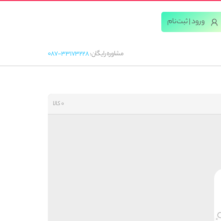
ورود | ثبت‌‌نام
مشاوره رایگان:
087-33173228
0 کالا