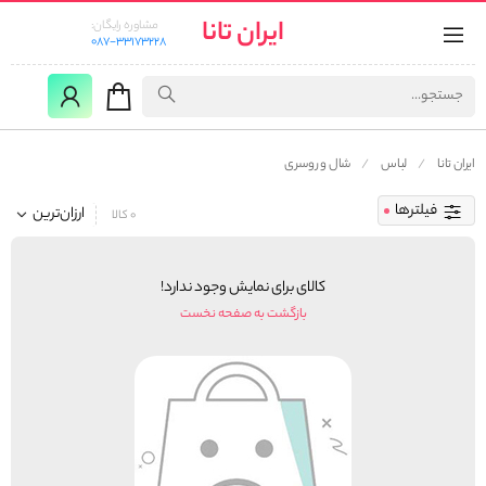
ایران تانا
مشاوره رایگان:
087-33173228
ایران تانا
لباس
شال و روسری
فیلترها
ارزان‌ترین
0 کالا
کالای برای نمایش وجود ندارد!
بازگشت به صفحه نخست