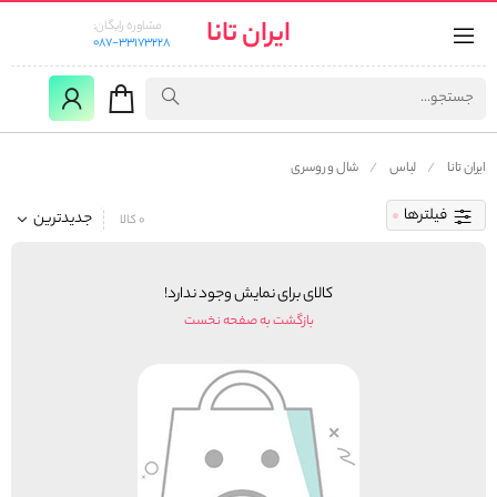
ایران تانا
مشاوره رایگان:
087-33173228
ایران تانا
لباس
شال و روسری
فیلترها
جدیدترین
0 کالا
کالای برای نمایش وجود ندارد!
بازگشت به صفحه نخست