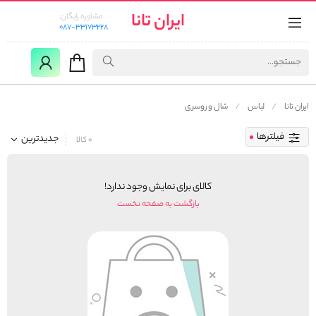
ایران تانا
مشاوره رایگان:
087-33173228
ایران تانا
لباس
شال و روسری
فیلترها
جدیدترین
0 کالا
کالای برای نمایش وجود ندارد!
بازگشت به صفحه نخست