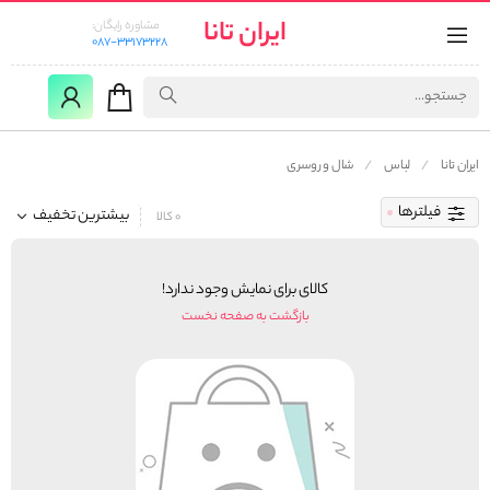
ایران تانا
مشاوره رایگان:
087-33173228
ایران تانا
لباس
شال و روسری
فیلترها
بیشترین تخفیف
0 کالا
کالای برای نمایش وجود ندارد!
بازگشت به صفحه نخست