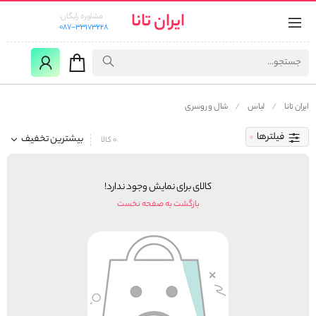
ایران تانا
مشاوره رایگان:
087-33173228
ایران تانا
لباس
شال و روسری
فیلترها
بیشترین تخفیف
0 کالا
کالای برای نمایش وجود ندارد!
بازگشت به صفحه نخست