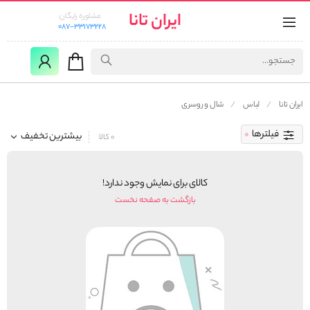
ایران تانا
مشاوره رایگان:
087-33173228
ایران تانا
لباس
شال و روسری
فیلترها
بیشترین تخفیف
0 کالا
کالای برای نمایش وجود ندارد!
بازگشت به صفحه نخست