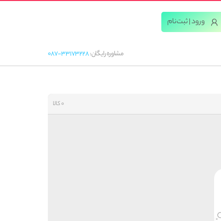
ورود | ثبت‌‌نام
مشاوره رایگان:
087-33173228
0 کالا