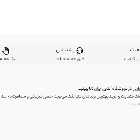
فیت
پشتیبانی
ض
ین کیفیت
7 روز هفته، 10 تا 20
یک هفته ب
ن را در فروشگاه آنلاین ایران تانا ببینید.
مات متفاوت و خرید بهترین برندهای دنیا لذت می‌برید، حضور فیزیکی و مسافرت به استان ها
 هستند.
رای اصلی و با کیفیت اما با قیمت عالی و مقرون به صرفه روبرو هستید! فروشگاه ما مجموعه‌ا
 فوق العاده و با قیمت عالی داشت. ماموریت ما این است که بهترین اجناس تاناکورای ایران