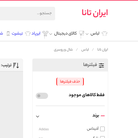
ایران تانا
لباس
کالای دیجیتال
ایرپاد
تیشرت
شل
ایران تانا
لباس
شال و روسری
فیلترها
ترتیب:
حذف فیلترها
فقط کالاهای موجود
برند
آدیداس
Adidas