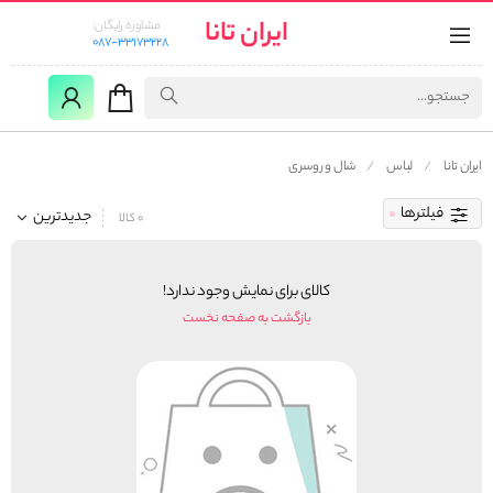
ایران تانا
مشاوره رایگان:
087-33173228
ایران تانا
لباس
شال و روسری
فیلترها
جدیدترین
0 کالا
کالای برای نمایش وجود ندارد!
بازگشت به صفحه نخست