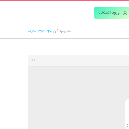
ورود | ثبت‌‌نام
مشاوره رایگان:
087-33173228
0 کالا