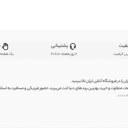
فیت
پشتیبانی
ض
ین کیفیت
7 روز هفته، 10 تا 20
یک هفته ب
ن را در فروشگاه آنلاین ایران تانا ببینید.
مات متفاوت و خرید بهترین برندهای دنیا لذت می‌برید، حضور فیزیکی و مسافرت به استان ها
 هستند.
رای اصلی و با کیفیت اما با قیمت عالی و مقرون به صرفه روبرو هستید! فروشگاه ما مجموعه‌ا
 فوق العاده و با قیمت عالی داشت. ماموریت ما این است که بهترین اجناس تاناکورای ایران