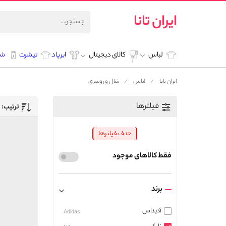
ایران تانا
لباس
کالای دیجیتال
ایرپاد
تیشرت
شل
ایران تانا
لباس
شال و روسری
فیلترها
ترتیب:
حذف فیلترها
فقط کالاهای موجود
برند
آدیداس
Adidas