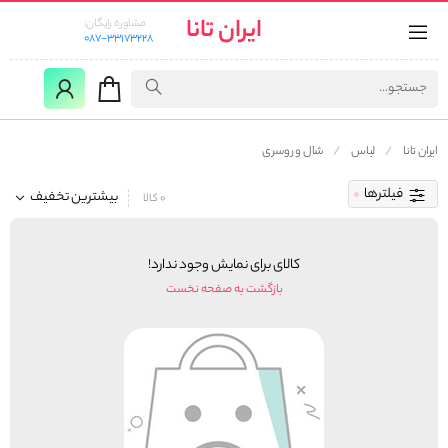
ایران تانا
مشاوره رایگان:
087-33173228
ایران تانا
لباس
شال و روسری
فیلترها
بیشترین تخفیف
0 کالا
کالای برای نمایش وجود ندارد!
بازگشت به صفحه نخست