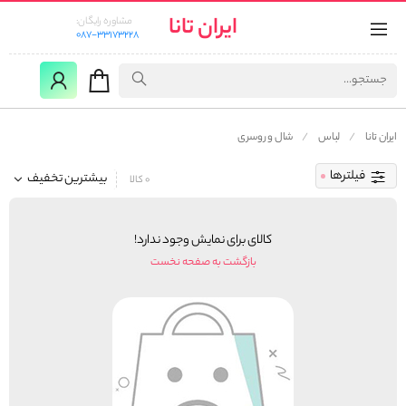
ایران تانا
مشاوره رایگان:
087-33173228
ایران تانا
لباس
شال و روسری
فیلترها
بیشترین تخفیف
0 کالا
کالای برای نمایش وجود ندارد!
بازگشت به صفحه نخست