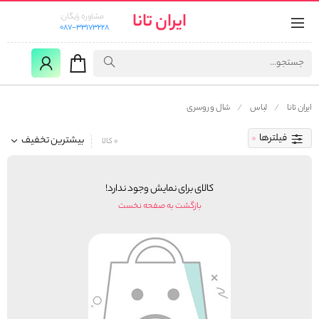
ایران تانا
مشاوره رایگان:
087-33173228
ایران تانا
لباس
شال و روسری
فیلترها
بیشترین تخفیف
0 کالا
کالای برای نمایش وجود ندارد!
بازگشت به صفحه نخست