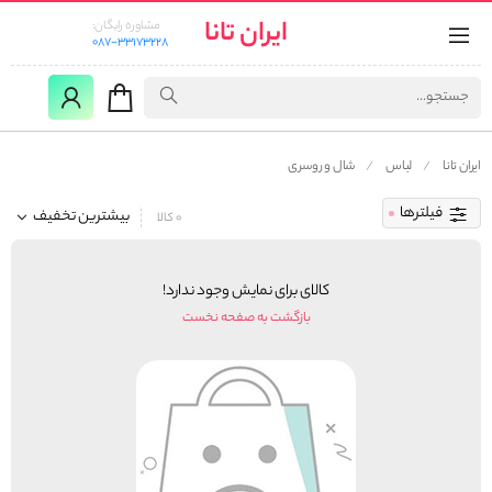
ایران تانا
مشاوره رایگان:
087-33173228
ایران تانا
لباس
شال و روسری
فیلترها
بیشترین تخفیف
0 کالا
کالای برای نمایش وجود ندارد!
بازگشت به صفحه نخست