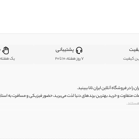
فیت
پشتیبانی
ض
ین کیفیت
7 روز هفته، 10 تا 20
یک هفته ب
ن را در فروشگاه آنلاین ایران تانا ببینید.
مات متفاوت و خرید بهترین برندهای دنیا لذت می‌برید، حضور فیزیکی و مسافرت به استان ها
 هستند.
رای اصلی و با کیفیت اما با قیمت عالی و مقرون به صرفه روبرو هستید! فروشگاه ما مجموعه‌ا
 فوق العاده و با قیمت عالی داشت. ماموریت ما این است که بهترین اجناس تاناکورای ایران