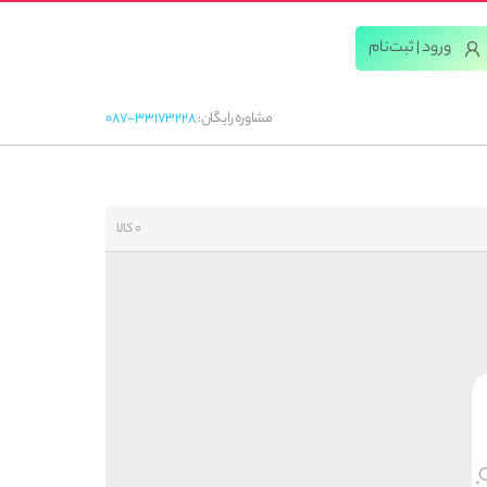
ورود | ثبت‌‌نام
مشاوره رایگان:
087-33173228
0 کالا