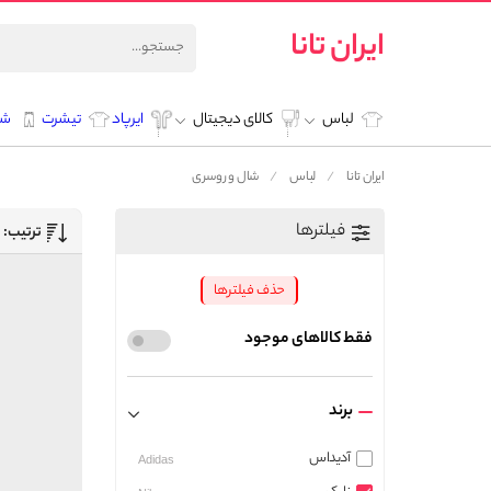
ایران تانا
لباس
کالای دیجیتال
ایرپاد
تیشرت
شل
ایران تانا
لباس
شال و روسری
فیلترها
ترتیب:
حذف فیلترها
فقط کالاهای موجود
برند
آدیداس
Adidas