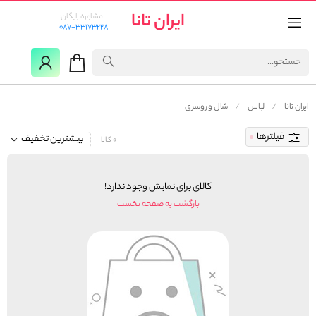
ایران تانا
مشاوره رایگان:
087-33173228
ایران تانا
لباس
شال و روسری
فیلترها
بیشترین تخفیف
0 کالا
کالای برای نمایش وجود ندارد!
بازگشت به صفحه نخست