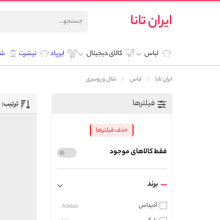
ایران تانا
لباس
کالای دیجیتال
ایرپاد
تیشرت
شل
ایران تانا
لباس
شال و روسری
فیلترها
ترتیب:
حذف فیلترها
فقط کالاهای موجود
برند
آدیداس
Adidas