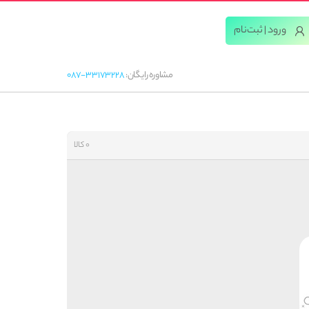
ورود | ثبت‌‌نام
مشاوره رایگان:
087-33173228
0 کالا