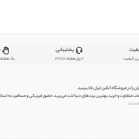
فیت
پشتیبانی
ض
ین کیفیت
7 روز هفته، 10 تا 20
یک هفته ب
ن را در فروشگاه آنلاین ایران تانا ببینید.
مات متفاوت و خرید بهترین برندهای دنیا لذت می‌برید، حضور فیزیکی و مسافرت به استان ها
 هستند.
رای اصلی و با کیفیت اما با قیمت عالی و مقرون به صرفه روبرو هستید! فروشگاه ما مجموعه‌ا
 فوق العاده و با قیمت عالی داشت. ماموریت ما این است که بهترین اجناس تاناکورای ایران