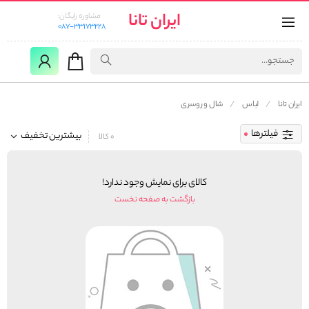
ایران تانا
مشاوره رایگان:
087-33173228
ایران تانا
لباس
شال و روسری
فیلترها
بیشترین تخفیف
0 کالا
کالای برای نمایش وجود ندارد!
بازگشت به صفحه نخست