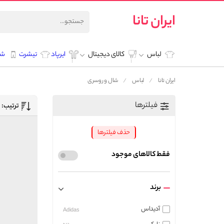
ایران تانا
لباس
کالای دیجیتال
ایرپاد
تیشرت
شل
ایران تانا
لباس
شال و روسری
فیلترها
ترتیب:
حذف فیلترها
فقط کالاهای موجود
برند
آدیداس
Adidas