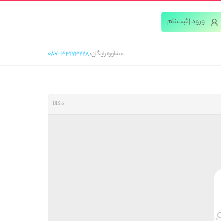
ورود | ثبت‌‌نام
مشاوره رایگان:
087-33173228
0 کالا