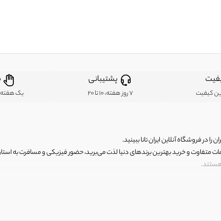
فیت
پشتیبانی
ض
ین کیفیت
7 روز هفته، 10 تا 20
یک هفته ب
ن را در فروشگاه آنلاین ایران تانا ببینید.
مات متفاوت و خرید بهترین برندهای دنیا لذت می‌برید، حضور فیزیکی و مسافرت به استان ها
 هستند.
رای اصلی و با کیفیت اما با قیمت عالی و مقرون به صرفه روبرو هستید! فروشگاه ما مجموعه‌ا
 فوق العاده و با قیمت عالی داشت. ماموریت ما این است که بهترین اجناس تاناکورای ایران