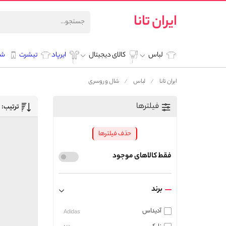
ایران تانا
لباس
کالای دیجیتال
ایرپاد
تیشرت
شل
ایران تانا
لباس
شال و روسری
فیلترها
ترتیب:
حذف فیلترها
فقط کالاهای موجود
برند
آدیداس
Adidas