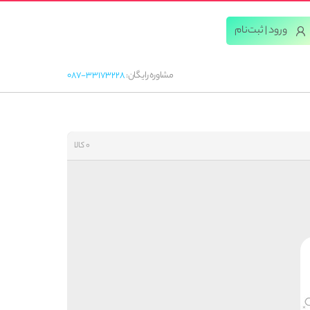
ورود | ثبت‌‌نام
مشاوره رایگان:
087-33173228
0 کالا