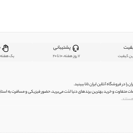
فیت
پشتیبانی
ض
ین کیفیت
7 روز هفته، 10 تا 20
یک هفته ب
ن را در فروشگاه آنلاین ایران تانا ببینید.
مات متفاوت و خرید بهترین برندهای دنیا لذت می‌برید، حضور فیزیکی و مسافرت به استان ها
 هستند.
رای اصلی و با کیفیت اما با قیمت عالی و مقرون به صرفه روبرو هستید! فروشگاه ما مجموعه‌ا
 فوق العاده و با قیمت عالی داشت. ماموریت ما این است که بهترین اجناس تاناکورای ایران