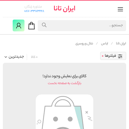
ایران تانا
مشاوره رایگان:
087-33173228
ایران تانا
لباس
شال و روسری
فیلترها
جدیدترین
0 کالا
کالای برای نمایش وجود ندارد!
بازگشت به صفحه نخست