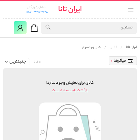
ایران تانا
مشاوره رایگان:
087-33173228
ایران تانا
لباس
شال و روسری
فیلترها
جدیدترین
0 کالا
کالای برای نمایش وجود ندارد!
بازگشت به صفحه نخست