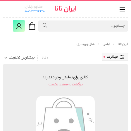
ایران تانا
مشاوره رایگان:
087-33173228
ایران تانا
لباس
شال و روسری
فیلترها
بیشترین تخفیف
0 کالا
کالای برای نمایش وجود ندارد!
بازگشت به صفحه نخست