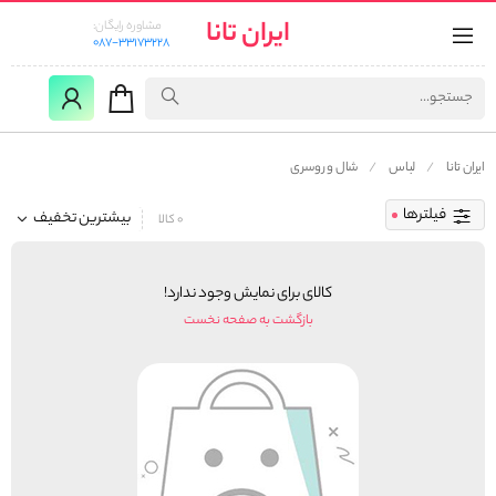
ایران تانا
مشاوره رایگان:
087-33173228
ایران تانا
لباس
شال و روسری
فیلترها
بیشترین تخفیف
0 کالا
کالای برای نمایش وجود ندارد!
بازگشت به صفحه نخست