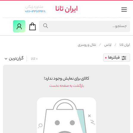
ایران تانا
مشاوره رایگان:
087-33173228
ایران تانا
لباس
شال و روسری
فیلترها
گران‌ترین
0 کالا
کالای برای نمایش وجود ندارد!
بازگشت به صفحه نخست