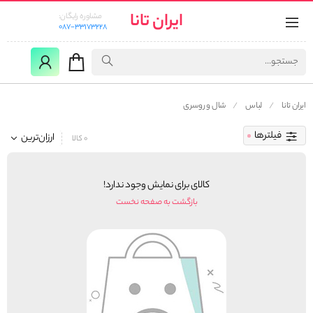
ایران تانا
مشاوره رایگان:
087-33173228
ایران تانا
لباس
شال و روسری
فیلترها
ارزان‌ترین
0 کالا
کالای برای نمایش وجود ندارد!
بازگشت به صفحه نخست