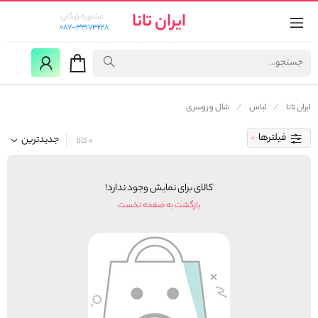
ایران تانا
مشاوره رایگان:
087-33173228
ایران تانا
لباس
شال و روسری
فیلترها
جدیدترین
0 کالا
کالای برای نمایش وجود ندارد!
بازگشت به صفحه نخست