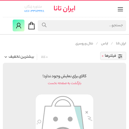
ایران تانا
مشاوره رایگان:
087-33173228
ایران تانا
لباس
شال و روسری
فیلترها
بیشترین تخفیف
0 کالا
کالای برای نمایش وجود ندارد!
بازگشت به صفحه نخست