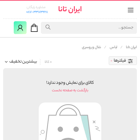
ایران تانا
مشاوره رایگان:
087-33173228
ایران تانا
لباس
شال و روسری
فیلترها
بیشترین تخفیف
0 کالا
کالای برای نمایش وجود ندارد!
بازگشت به صفحه نخست