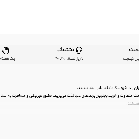
فیت
پشتیبانی
ض
ین کیفیت
7 روز هفته، 10 تا 20
یک هفته ب
ن را در فروشگاه آنلاین ایران تانا ببینید.
مات متفاوت و خرید بهترین برندهای دنیا لذت می‌برید، حضور فیزیکی و مسافرت به استان ها
 هستند.
رای اصلی و با کیفیت اما با قیمت عالی و مقرون به صرفه روبرو هستید! فروشگاه ما مجموعه‌ا
 فوق العاده و با قیمت عالی داشت. ماموریت ما این است که بهترین اجناس تاناکورای ایران