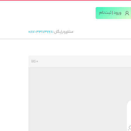
ورود | ثبت‌‌نام
مشاوره رایگان:
087-33173228
0 کالا