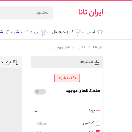
ایران تانا
لباس
کالای دیجیتال
ایرپاد
تیشرت
شل
ایران تانا
لباس
شال و روسری
فیلترها
ترتیب:
حذف فیلترها
فقط کالاهای موجود
برند
آدیداس
Adidas