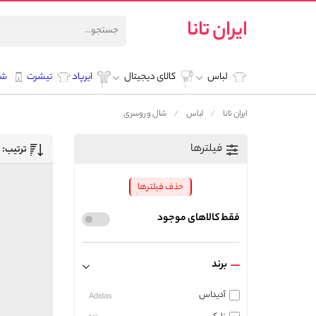
ایران تانا
لباس
کالای دیجیتال
ایرپاد
تیشرت
شل
ایران تانا
لباس
شال و روسری
فیلترها
ترتیب:
حذف فیلترها
فقط کالاهای موجود
برند
آدیداس
Adidas