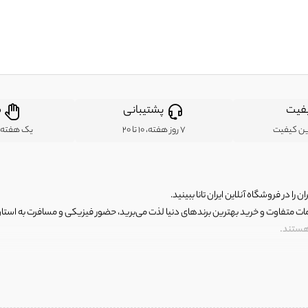
فیت
پشتیبانی
ض
ین کیفیت
7 روز هفته، 10 تا 20
یک هفته ب
ن را در فروشگاه آنلاین ایران تانا ببینید.
مات متفاوت و خرید بهترین برندهای دنیا لذت می‌برید، حضور فیزیکی و مسافرت به استان ها
 هستند.
رای اصلی و با کیفیت اما با قیمت عالی و مقرون به صرفه روبرو هستید! فروشگاه ما مجموعه‌ا
 فوق العاده و با قیمت عالی داشت. ماموریت ما این است که بهترین اجناس تاناکورای ایران