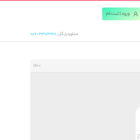
ورود | ثبت‌‌نام
مشاوره رایگان:
087-33173228
0 کالا