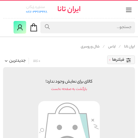
ایران تانا
مشاوره رایگان:
087-33173228
ایران تانا
لباس
شال و روسری
فیلترها
جدیدترین
0 کالا
کالای برای نمایش وجود ندارد!
بازگشت به صفحه نخست